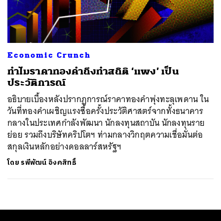
ค้นหา
SHARE
TWEET
LINE
EMAIL
Economic Crunch
ทำไมราคาทองคำถึงทำสถิติ ‘แพง’ เป็น
ประวัติการณ์
อธิบายเบื้องหลังปรากฏการณ์ราคาทองคำพุ่งทะลุเพดาน ใน
วันที่ทองคำเผชิญแรงซื้อครั้งประวัติศาสตร์จากทั้งธนาคาร
กลางในประเทศกำลังพัฒนา นักลงทุนสถาบัน นักลงทุนราย
ย่อย รวมถึงบริษัทคริปโตฯ ท่ามกลางวิกฤตความเชื่อมั่นต่อ
สกุลเงินหลักอย่างดอลลาร์สหรัฐฯ
โดย
รพีพัฒน์ อิงคสิทธิ์