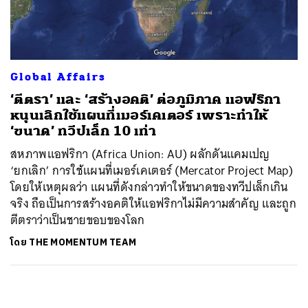
ค้นหา
SHARE
TWEET
LINE
EMAIL
Global Affairs
‘ตีตรา’ และ ‘สร้างอคติ’ ต่อภูมิภาค แอฟริกา
หนุนเลิกใช้แผนที่เมอร์เคเตอร์ เพราะทำให้
‘ขนาด’ ทวีปเล็ก 10 เท่า
สหภาพแอฟริกา (Africa Union: AU) ผลักดันแคมเปญ
‘ยกเลิก’ การใช้แผนที่เมอร์เคเตอร์ (Mercator Project Map)
โดยให้เหตุผลว่า แผนที่ดังกล่าวทำให้ขนาดของทวีปเล็กเกิน
จริง ถือเป็นการสร้างอคติให้แอฟริกาไม่มีความสำคัญ และถูก
ตีตราว่าเป็นชายขอบของโลก
โดย
THE MOMENTUM TEAM