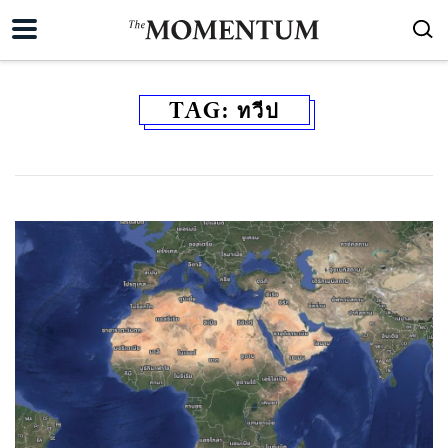
TAG:
ทวีป