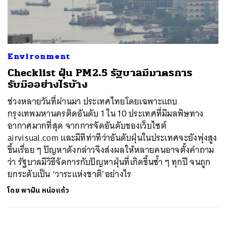
ค้นหา
Environment
SHARE
TWEET
LINE
EMAIL
Checklist ฝุ่น PM2.5 รัฐบาลมีมาตรการ
รับมืออย่างไรบ้าง
ช่วงหลายวันที่ผ่านมา ประเทศไทยโดยเฉพาะแถบ
กรุงเทพมหานครติดอันดับ 1 ใน 10 ประเทศที่มีมลพิษทาง
อากาศมากที่สุด จากการจัดอันดับของเว็บไซต์
airvisual.com และมีทีท่าทีว่าอันดับฝุ่นในประเทศจะยังพุ่งสูง
ขึ้นเรื่อย ๆ ปัญหาดังกล่าวจึงส่งผลให้หลายคนอาจตั้งคำถาม
ว่า รัฐบาลมีวิธีจัดการกับปัญหาฝุ่นที่เกิดขึ้นซ้ำ ๆ ทุกปี จนถูก
ยกระดับเป็น ‘วาระแห่งชาติ’อย่างไร
โดย
พาฝัน หน่อแก้ว