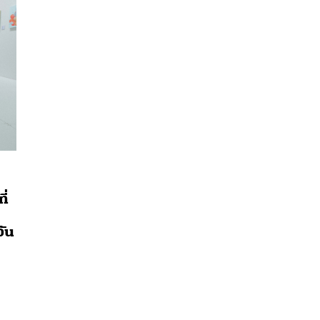
ี่
วัน
นหา
SHARE
TWEET
LINE
EMAIL
ง
ง