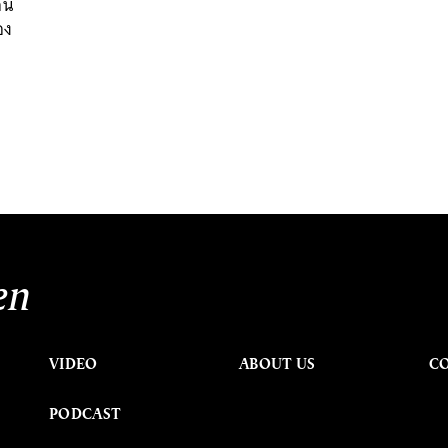
อน
อง
en
VIDEO
ABOUT US
C
PODCAST