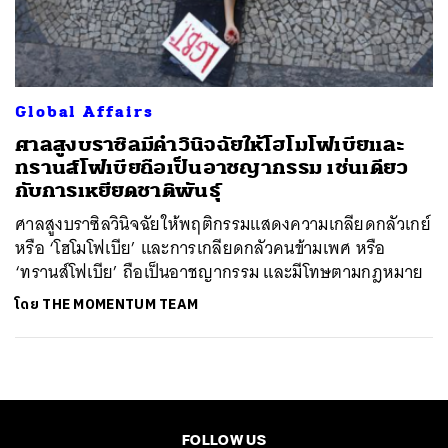
ค้นหา
SHARE
TWEET
LINE
EMAIL
Global Affairs
ศาลสูงบราซิลมีคำวินิจฉัยให้โฮโมโฟเบียและ
ทรานส์โฟเบียถือเป็นอาชญากรรม เช่นเดียว
กับการเหยียดชาติพันธุ์
ศาลสูงบราซิลวินิจฉัยให้พฤติกรรมแสดงความเกลียดกลัวเกย์
หรือ ‘โฮโมโฟเบีย’ และการเกลียดกลัวคนข้ามเพศ หรือ
‘ทรานส์โฟเบีย’ ถือเป็นอาชญากรรม และมีโทษตามกฎหมาย
โดย
THE MOMENTUM TEAM
FOLLOW US