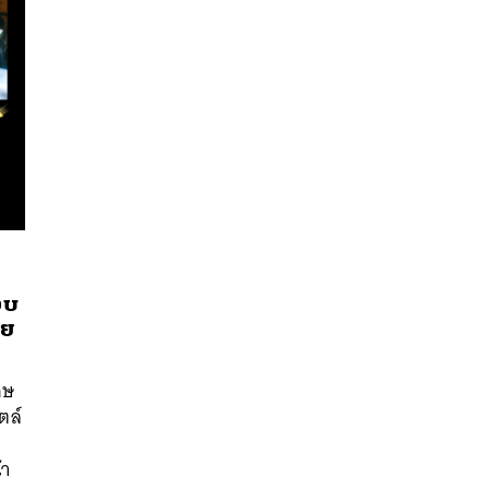
ตอบ
าย
นหา
SHARE
TWEET
LINE
EMAIL
ศษ
ตล์
้า