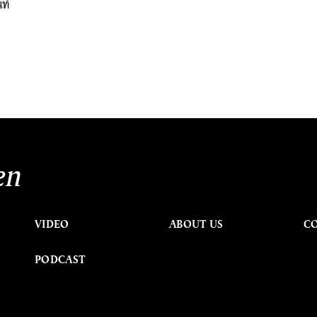
ที่
en
VIDEO
ABOUT US
C
PODCAST