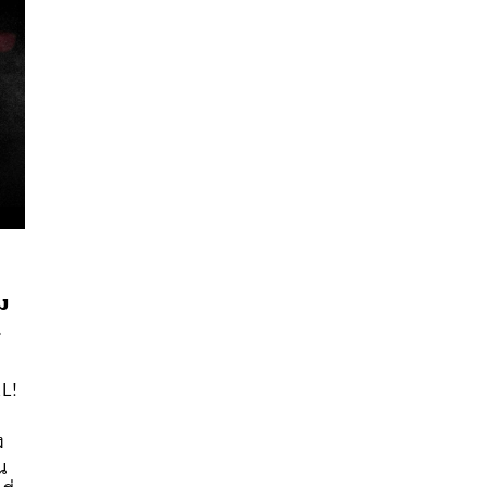
ม
ด
นหา
AL!
SHARE
TWEET
LINE
EMAIL
ง
น