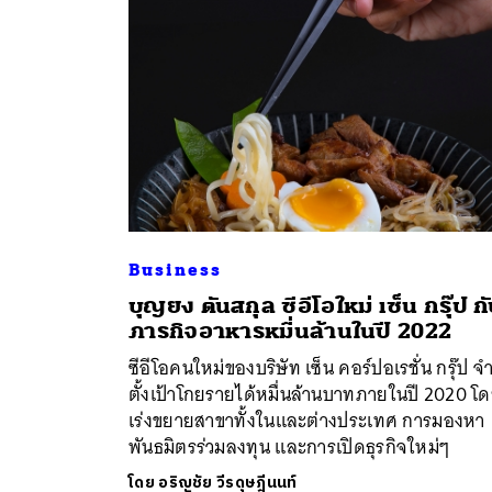
Business
บุญยง ตันสกุล ซีอีโอใหม่ เซ็น กรุ๊ป ก
ค้
ภารกิจอาหารหมื่นล้านในปี 2022
ซีอีโอคนใหม่ของบริษัท เซ็น คอร์ปอเรชั่น กรุ๊ป จ
ตั้งเป้าโกยรายได้หมื่นล้านบาทภายในปี 2020 โ
เร่งขยายสาขาทั้งในและต่างประเทศ การมองหา
พันธมิตรร่วมลงทุน และการเปิดธุรกิจใหม่ๆ
โดย
อริญชัย วีรดุษฎีนนท์