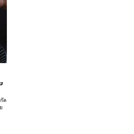
ับ
นหา
SHARE
TWEET
LINE
EMAIL
ำกัด
ดย