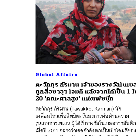
Global Affairs
ตะวักกุร กัรมาน เจ้าของรางวัลโนเบ
ถูกสื่อซาอุฯ โจมตี หลังจากได้เป็น 1 
20 ‘คณะศาลสูง’ แห่งเฟซบุ๊ก
ค้
ตะวักกุร กัรมาน (Tawakkol Karman) นัก
เคลื่อนไหวเพื่อสิทธิสตรีและการต่อต้านความ
รุนแรงชาวเยเมน ผู้ได้รับรางวัลโนเบลสาขาสันติ
เมื่อปี 2011 กล่าวว่าเธอกำลังตกเป็นเป้าโจมตีของ