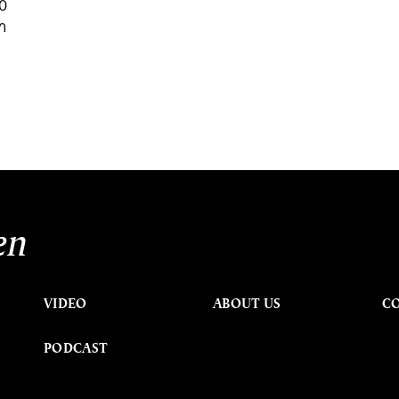
20
่า
en
VIDEO
ABOUT US
C
PODCAST