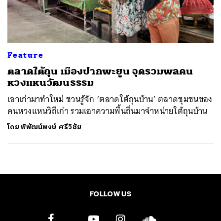
ค้นหา
SHARE
TWEET
LINE
EMAIL
Feature
ตลาดใต้ถุน เมืองปากพะยูน จุดรวมพลคน
หวงแหนวัฒนธรรม
เอาเก่ามาทำใหม่ ชวนรู้จัก ‘ตลาดใต้ถุนบ้าน’ ตลาดชุมชนของ
คนหวงแหนวิถีเก่า รวมเอาความพื้นถิ่นมาจำหน่ายใต้ถุนบ้าน
โดย
พิพัฒน์พงษ์ ศรีวิชัย
FOLLOW US