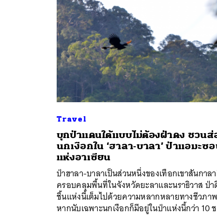
Travel
บุกป่าแดนใต้แบบไม่ต้องฝ่าดง ชวนส่
นกเงือกใน ‘ฮาลา-บาลา’ ป่าแอมะซ
ค้
แห่งอาเซียน
ป่าฮาลา-บาลาเป็นส่วนหนึ่งของเทือกเขาสันกาลาค
ครอบคลุมพื้นที่ในจังหวัดยะลาและนราธิวาส ป่า
ชิ้นแห่งนี้เต็มไปด้วยความหลากหลายทางชีวภา
หากนับเฉพาะนกเงือกก็มีอยู่ในป่าแห่งนี้กว่า 10 