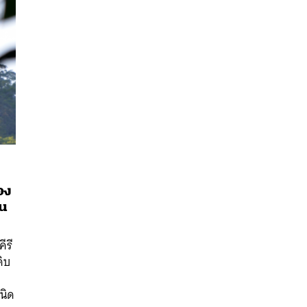
อง
อน
นหา
SHARE
TWEET
LINE
EMAIL
ีรี
ดิบ
พ
ชนิด