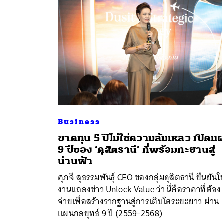
Business
ขาดทุน 5 ปีไม่ใช่ความล้มเหลว เปิดแ
9 ปีของ ‘ดุสิตธานี’ ที่พร้อมทะยานสู่
ค้
น่านฟ้า
ศุภจี สุธรรมพันธุ์ CEO ของกลุ่มดุสิตธานี ยืนยันใ
งานแถลงข่าว Unlock Value ว่า นี่คือราคาที่ต้อง
จ่ายเพื่อสร้างรากฐานสู่การเติบโตระยะยาว ผ่าน
แผนกลยุทธ์ 9 ปี (2559-2568)