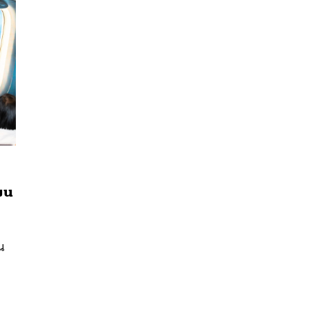
ผน
นหา
SHARE
TWEET
LINE
EMAIL
น