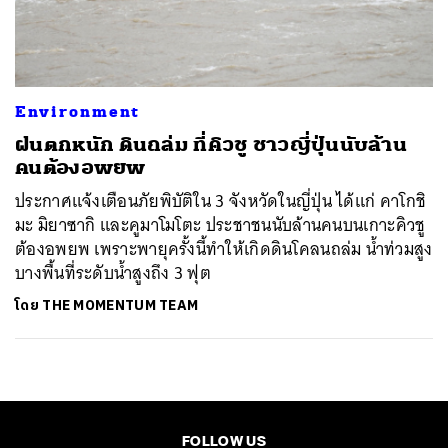
ค้นหา
SHARE
TWEET
LINE
EMAIL
Environment
ฝนตกหนัก ดินถล่ม ที่คิวชู ชาวญี่ปุ่นนับล้าน
คนต้องอพยพ
ประกาศแจ้งเตือนภัยพิบัติใน 3 จังหวัดในญี่ปุ่น ได้แก่ คาโกชิ
มะ มิยาซากิ และคูมาโมโตะ ประชาชนนับล้านคนบนเกาะคิวชู
ต้องอพยพ เพราะพายุครั้งนี้ทำให้เกิดดินโคลนถล่ม น้ำท่วมสูง
บางพื้นที่ระดับน้ำสูงถึง 3 ฟุต
โดย
THE MOMENTUM TEAM
FOLLOW US