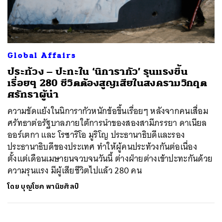
ค้นหา
Global Affairs
SHARE
TWEET
LINE
EMAIL
ประท้วง – ปะทะใน ‘นิการากัว’ รุนแรงขึ้น
เรื่อยๆ 280 ชีวิตต้องสูญเสียในสงครามวิกฤต
ศรัทธาผู้นำ
ความขัดแย้งในนิการากัวหนักข้อขึ้นเรื่อยๆ หลังจากคนเสื่อม
ศรัทธาต่อรัฐบาลภายใต้การนำของสองสามีภรรยา ดาเนียล
ออร์เตกา และ โรซาริโอ มูริโญ ประธานาธิบดีและรอง
ประธานาธิบดีของประเทศ ทำให้ผู้คนประท้วงกันต่อเนื่อง
ตั้งแต่เดือนเมษายนจวบจนวันนี้ ต่างฝ่ายต่างเข้าปะทะกันด้วย
ความรุนแรง มีผู้เสียชีวิตไปแล้ว 280 คน
โดย
บุญโชค พานิชศิลป์