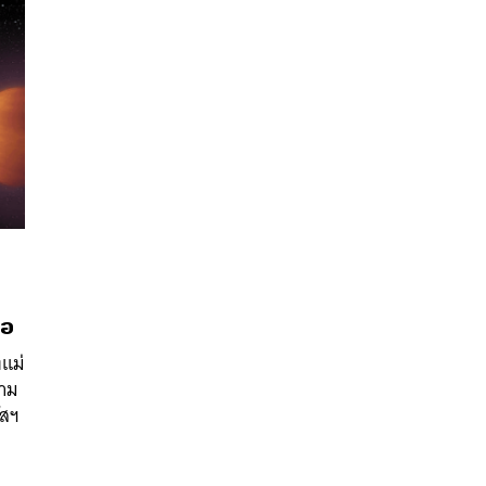
นหา
SHARE
TWEET
LINE
EMAIL
ไอ
แม่
สาม
ัสฯ