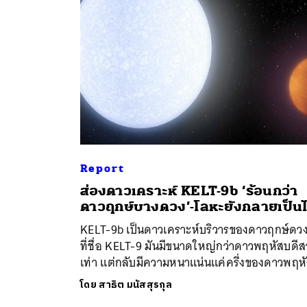
Report
ค้
ส่องดาวเคราะห์ KELT-9b ‘ร้อนกว่า
ดาวฤกษ์บางดวง’-โลหะยังกลายเป็น
KELT-9b เป็นดาวเคราะห์บริวารของดาวฤกษ์ดวง
ที่ชื่อ KELT-9 มันมีขนาดใหญ่กว่าดาวพฤหัสบดี
เท่า แต่กลับมีความหนาแน่นแค่ครึ่งของดาวพฤห
โดย
สาธิต มนัสสุรกุล