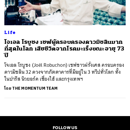
ค้นหา
SHARE
TWEET
LINE
EMAIL
Life
โจเอล โรบูชง เชฟผู้ครอบครองดาวมิชลินมาก
ที่สุดในโลก เสียชีวิตจากโรคมะเร็งขณะอายุ 73
ปี
โจเอล โรบูชง (Joël Robuchon) เชฟชาวฝรั่งเศส ครอบครอง
ดาวมิชลิน 32 ดวงจากภัตตาคารที่มีอยู่ใน 3 ทวีปทั่วโลก ทั้ง
ในปารีส นิวยอร์ค เซี่ยงไฮ้ และกรุงเทพฯ
โดย
THE MOMENTUM TEAM
FOLLOW US