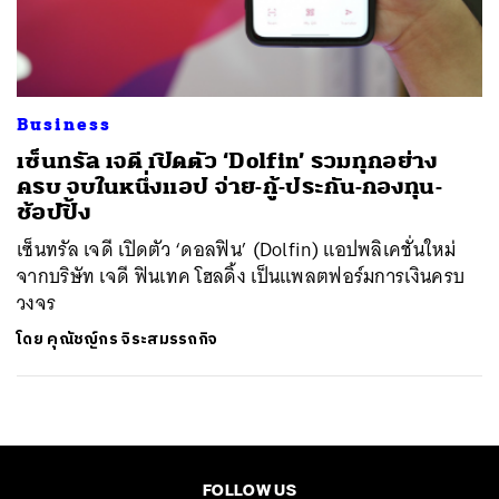
ค้นหา
SHARE
TWEET
LINE
EMAIL
Business
เซ็นทรัล เจดี เปิดตัว ‘Dolfin’ รวมทุกอย่าง
ครบ จบในหนึ่งแอป จ่าย-กู้-ประกัน-กองทุน-
ช้อปปิ้ง
เซ็นทรัล เจดี เปิดตัว ‘ดอลฟิน’ (Dolfin) แอปพลิเคชั่นใหม่
จากบริษัท เจดี ฟินเทค โฮลดิ้ง เป็นแพลตฟอร์มการเงินครบ
วงจร
โดย
คุณัชญ์กร จิระสมรรถกิจ
FOLLOW US