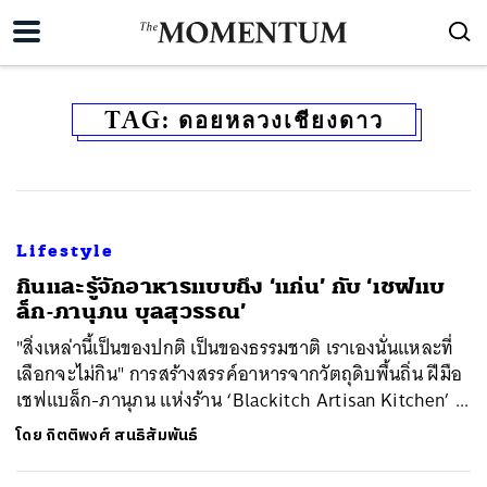
TAG:
ดอยหลวงเชียงดาว
Lifestyle
กินและรู้จักอาหารแบบถึง ‘แก่น’ กับ ‘เชฟแบ
ล็ก-ภานุภน บุลสุวรรณ’
"สิ่งเหล่านี้เป็นของปกติ เป็นของธรรมชาติ เราเองนั่นแหละที่
เลือกจะไม่กิน" การสร้างสรรค์อาหารจากวัตถุดิบพื้นถิ่น ฝีมือ
เชฟแบล็ก-ภานุภน แห่งร้าน ‘Blackitch Artisan Kitchen’ ...
โดย
กิตติพงศ์ สนธิสัมพันธ์
ค้นหา