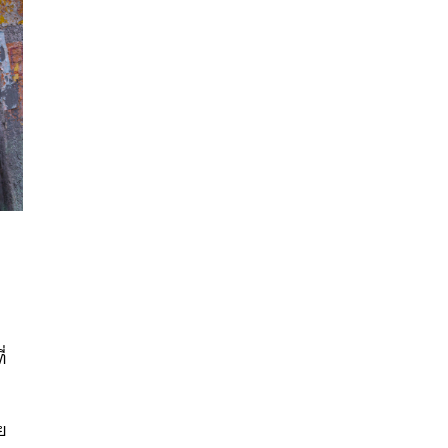
นหา
่
SHARE
TWEET
LINE
EMAIL
ย