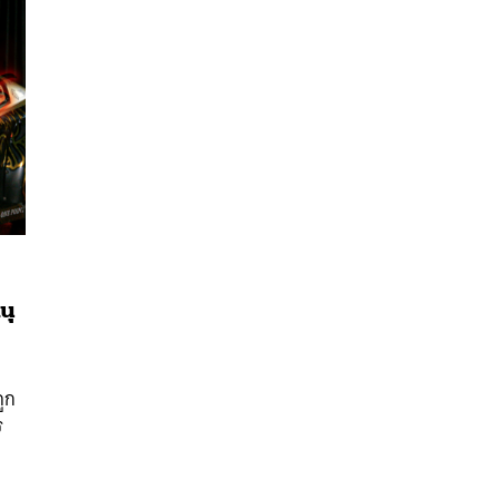
นุ
นหา
SHARE
TWEET
LINE
EMAIL
ถูก
ร