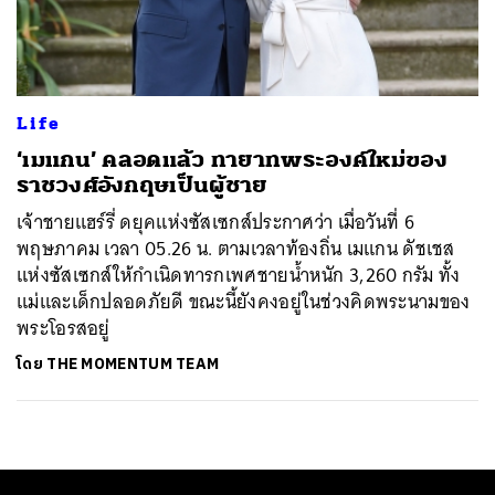
ค้นหา
SHARE
TWEET
LINE
EMAIL
Life
‘เมแกน’ คลอดแล้ว ทายาทพระองค์ใหม่ของ
ราชวงศ์อังกฤษเป็นผู้ชาย
เจ้าชายแฮร์รี่ ดยุคแห่งซัสเซกส์ประกาศว่า เมื่อวันที่ 6
พฤษภาคม เวลา 05.26 น. ตามเวลาท้องถิ่น เมแกน ดัชเชส
แห่งซัสเซกส์ให้กำเนิดทารกเพศชายน้ำหนัก 3,260 กรัม ทั้ง
แม่และเด็กปลอดภัยดี ขณะนี้ยังคงอยู่ในช่วงคิดพระนามของ
พระโอรสอยู่
โดย
THE MOMENTUM TEAM