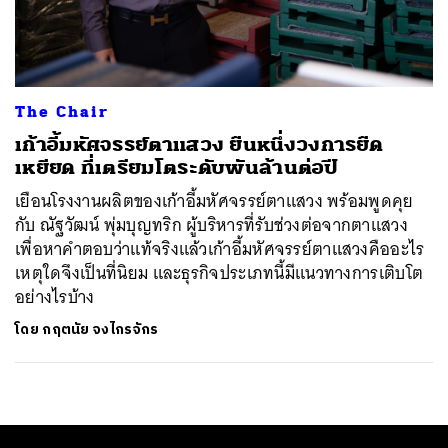
ค้นหา
SHARE
TWEET
LINE
EMAIL
The Chair
เก้าอี้มหัศจรรย์ตาแสวง ยืนหนึ่งวงการยืด
เหยียด ที่เตรียมโตระดับพันล้านต่อปี
เยือนโรงงานผลิตของเก้าอี้มหัศจรรย์ตาแสวง พร้อมพูดคุย
กับ ณัฐวัฒน์ พุ่มบุญทริก ผู้บริหารที่รับช่วงต่อจากตาแสวง
เพื่อหาคำตอบว่าแท้จริงแล้วเก้าอี้มหัศจรรย์ตาแสวงคืออะไร
เหตุใดจึงเป็นที่นิยม และธุรกิจประเภทนี้มีแนวทางการเติบโต
อย่างไรบ้าง
โดย
กฤตนัย จงไกรจักร