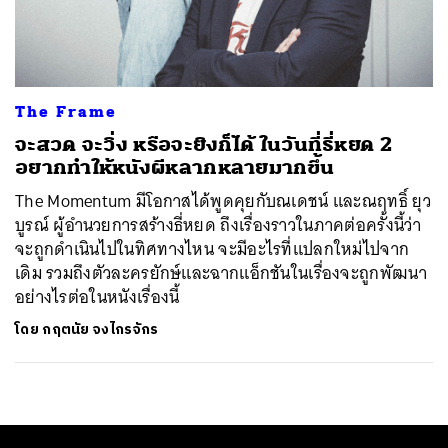
ค้นหา
SHARE
TWEET
LINE
EMAIL
The Frame
จะสวด จะวิ่ง หรือจะยิงก็ได้ ในวันที่ธี่หยด 2
อยากทำให้หนังผีหลากหลายมากขึ้น
The Momentum มีโอกาสได้พูดคุยกับณเดชน์ และณฤทธิ์ ยุว
บูรณ์ ผู้อำนวยการสร้างธี่หยด ถึงเรื่องราวในภาคต่อครั้งนี้ว่า
จะถูกดำเนินไปในทิศทางไหน จะมีอะไรที่แปลกใหม่ไปจาก
เดิม รวมถึงตัวละครยักษ์และฉากแอ็กชันในเรื่องจะถูกพัฒนา
อย่างไรต่อในหนังเรื่องนี้
โดย
กฤตนัย จงไกรจักร