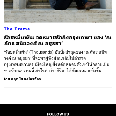
ค้นหา
SHARE
TWEET
LINE
EMAIL
The Frame
ร้อยหมื่นพัน: จดหมายรักถึงกรุงเทพฯ ของ ‘ณ
ภัทร สนิทวงศ์ ณ อยุธยา’
‘ร้อยหมื่นพัน’ (Thousands) อัลบั้มล่าสุดของ ‘ณภัทร สนิท
วงศ์ ณ อยุธยา’ ที่จะพาผู้ฟังย้อนกลับไปสำรวจ
กรุงเทพมหานคร เมืองใหญ่ซึ่งหล่อหลอมตัวเขาให้กลายเป็น
ชายวัยกลางคนที่เข้าใจคำว่า ‘ชีวิต’ ได้ชัดเจนมากยิ่งขึ้น
โดย
กฤตนัย จงไกรจักร
FOLLOW US