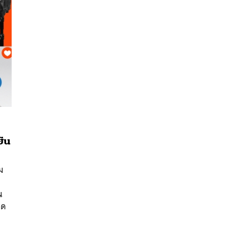
ยืน
นหา
SHARE
TWEET
LINE
EMAIL
ม
น
งด