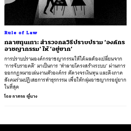
ค้นหา
SHARE
TWEET
LINE
EMAIL
Rule of Law
ทลายทุนเทา: สำรวจกลวิธีปราบปราม ‘องค์กร
อาชญากรรม’ ให้ ‘อยู่ยาก’
การปราบปรามองค์กรอาชญากรรมให้ได้ผลต้องเปลี่ยนจาก
‘การจับรายคดี’ มาเป็นการ ‘ทำลายโครงสร้างระบบ’ ผ่านการ
ออกกฎหมายเล่นงานตัวองค์กร ตัดวงจรเงินทุน และดึงภาค
สังคมร่วมปฏิเสธการทำธุรกรรม เพื่อให้กลุ่มอาชญากรอยู่ยาก
ในที่สุด
โดย
ภาสกร ญี่นาง