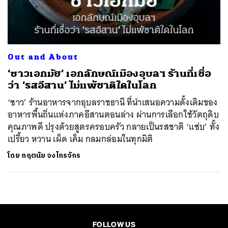
ค้นหา
SHARE
TWEET
LINE
EMAIL
Out and About
‘ซาวเอกมัย’ เอกลักษณ์เมืองอุบลฯ ร้านที่เชื่อ
ว่า ‘รสอีสาน’ ไม่แพ้ชาติใดในโลก
‘ซาว’ ร้านอาหารจากอุบลราชธานี ที่นำเสนอความดั้งเดิมของ
อาหารพื้นถิ่นแห่งภาคอีสานตอนล่าง ผ่านการเลือกใช้วัตถุดิบ
คุณภาพดี ปรุงด้วยสูตรครอบครัว กลายเป็นรสชาติ ‘แซ่บ’ ทั้ง
เปรี้ยว หวาน เผ็ด เค็ม กลมกล่อมในทุกมิติ
โดย
กฤตนัย จงไกรจักร
FOLLOW US