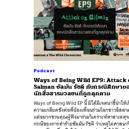
Podcast
Ways of Being Wild EP9: Attack
Salman ซัลมัน รัชดี กับกรณีศึกษาข
นักสื่อสารมวลชนที่ถูกคุกคาม
Ways of Being Wild EP นี้ มิได้มีเจตนาชี้นำให้เ
ค้
ความเกลียดชังต่อพี่น้องเพื่อนร่วมโลกชาวอิสลา
แต่อยากชวนคุณผู้ฟังมาร่วมวิเคราะห์หาสาเหตุ
กรณีของการทำร้ายซัลมัน รัชดี ว่าเหตุใดศาสนาจ