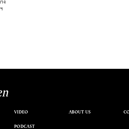
้าง
อฯ
en
VIDEO
ABOUT US
C
PODCAST