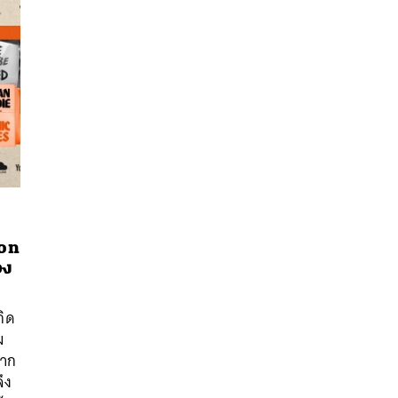
 on
อง
กิด
นหา
ม
SHARE
TWEET
LINE
EMAIL
จาก
ึง