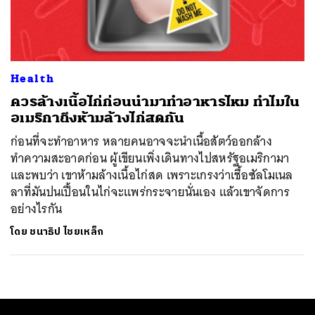
ค้นหา
SHARE
TWEET
LINE
EMAIL
Health
ควรล้างเนื้อไก่ก่อนนำมาทำอาหารไหม ทำไมใน
อเมริกาถึงห้ามล้างไก่สดกัน
ก่อนที่จะทำอาหาร หลายคนอาจจะนำเนื้อสัตว์ออกล้าง
ทำความสะอาดก่อน ผู้เขียนเพิ่งเดินทางไปสหรัฐอเมริกามา
และพบว่า เขาห้ามล้างเนื้อไก่สด เพราะเกรงว่าเชื้อซัลโมเนล
ลาที่มันปนเปื้อนในไก่จะแพร่กระจายนั่นเอง แล้วเขาจัดการ
อย่างไรกัน
โดย
ชนาธิป ไชยเหล็ก