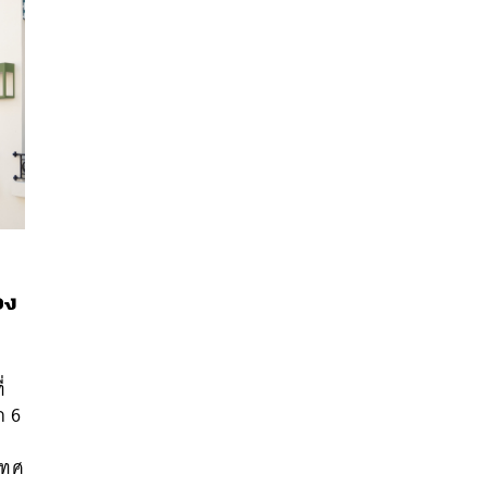
อง
นหา
SHARE
TWEET
LINE
EMAIL
่
ก 6
ะเทศ