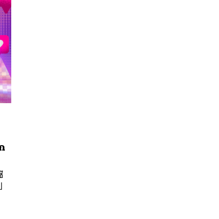
นหา
ัก
SHARE
TWEET
LINE
EMAIL
ี
ป