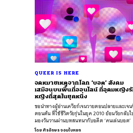
QUEER IS HERE
จดหมายเหตุจากโลก ‘บอต’ สังคม
ค้
เสมือนบนพื้นที่ออนไลน์ ที่อุดมหญิงร
หญิงที่สุดในยุคหนึ่ง
ขอนำทางผู้อ่านเควียร์เจนวายตอนปลายและเจนซ
ตอนต้น ที่ใช้ชีวิตวัยรุ่นในยุค 2010 ย้อนวัยกลับไ
มองวันวานผ่านบทสนทนากับอดีต ‘คนเล่นบอต’
โดย
ศิรอักษร จอมใบหยก