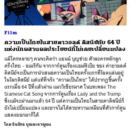
ค้นหา
Film
SHARE
TWEET
LINE
EMAIL
ความเป็นไทยในสายตาวอลต์ ดิสนีย์กับ 64 ปี
แห่งนักผสานผลประโยชน์ที่ไม่เคยเปลี่ยนแปลง
แม้ใครหลายๆ คนจะคิดว่า แอนน์ บุญช่วย ตัวละครหลักลูก
ครึ่งไทย - อเมริกัน จากการ์ตูนเรื่องแอมฟิเบีย ของ ค่ายวอลต์
ดิสนีย์จะเป็นการนำเสนอความเป็นไทยครั้งแรกที่โลดแล่นอยู่
ในโลกดิสนีย์ แต่แท้ที่จริง “ความเป็นไทย” ได้ปรากฏขึ้นครั้ง
แรกเมื่อ 64 ปีที่แล้วผ่าน แมววิเชียรมาศ ในบทเพลง The
Siamese Cat Song จากการ์ตูนเรื่อง Lady and the Tramp
ซึ่งแม้จะผ่านมาแล้ว 64 ปี แต่ความเป็นไทยในสายตาดิสนีย์ก็
ยังไม่เปบี่ยนแปลง และอาจไม่ได้สวยหวานเหมือนที่ตัวการ์ตูน
แสดงออกมาก็ได้
โดย
จิรภัทร บุณยะกาญจน