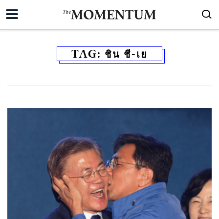
TAG:
ชิน ชี-เย