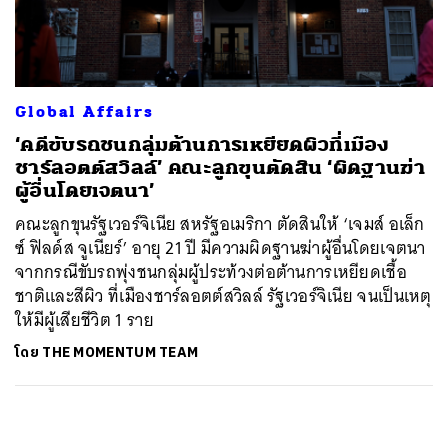
ค้นหา
SHARE
TWEET
LINE
EMAIL
Global Affairs
‘คดีขับรถชนกลุ่มต้านการเหยียดผิวที่เมือง
ชาร์ลอตต์สวิลล์’ คณะลูกขุนตัดสิน ‘ผิดฐานฆ่า
ผู้อื่นโดยเจตนา’
คณะลูกขุนรัฐเวอร์จิเนีย สหรัฐอเมริกา ตัดสินให้ ‘เจมส์ อเล็ก
ซ์ ฟิลด์ส จูเนียร์’ อายุ 21 ปี มีความผิดฐานฆ่าผู้อื่นโดยเจตนา
จากกรณีขับรถพุ่งชนกลุ่มผู้ประท้วงต่อต้านการเหยียดเชื้อ
ชาติและสีผิว ที่เมืองชาร์ลอตต์สวิลล์ รัฐเวอร์จิเนีย จนเป็นเหตุ
ให้มีผู้เสียชีวิต 1 ราย
โดย
THE MOMENTUM TEAM