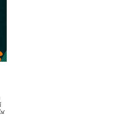
นหา
SHARE
TWEET
LINE
EMAIL
ย
์
ใน’