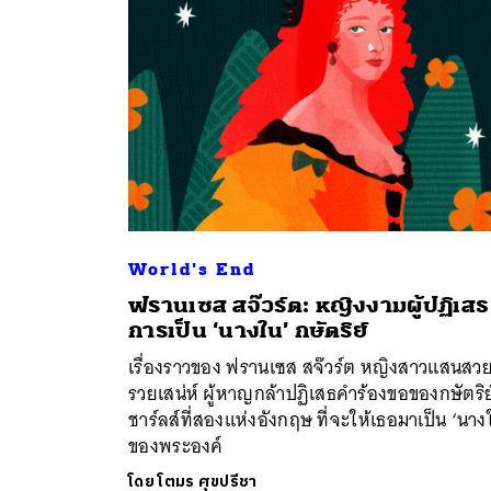
World's End
ฟรานเซส สจ๊วร์ต: หญิงงามผู้ปฏิเสธ
ค้
การเป็น ‘นางใน’ กษัตริย์
เรื่องราวของ ฟรานเซส สจ๊วร์ต หญิงสาวแสนสว
รวยเสน่ห์ ผู้หาญกล้าปฏิเสธคำร้องขอของกษัตริย
ชาร์ลส์ที่สองแห่งอังกฤษ ที่จะให้เธอมาเป็น ‘นาง
ของพระองค์
โดย
โตมร ศุขปรีชา