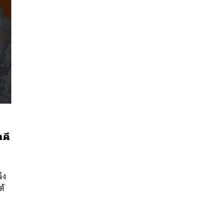
าดี
นหา
SHARE
TWEET
LINE
EMAIL
ึง
ต้