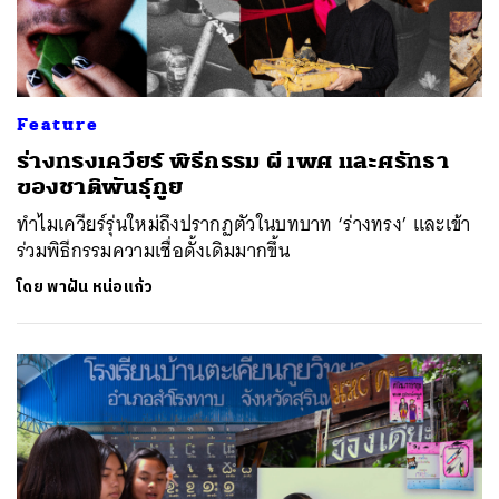
Feature
ร่างทรงเควียร์ พิธีกรรม ผี เพศ และศรัทธา
ของชาติพันธุ์กูย
ทำไมเควียร์รุ่นใหม่ถึงปรากฏตัวในบทบาท ‘ร่างทรง’ และเข้า
ร่วมพิธีกรรมความเชื่อดั้งเดิมมากขึ้น
โดย
พาฝัน หน่อแก้ว
ค้นหา
SHARE
TWEET
LINE
EMAIL