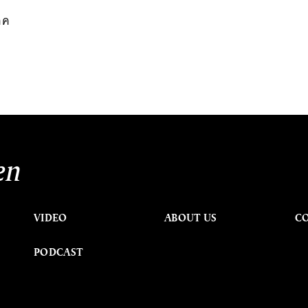
ภค
en
VIDEO
ABOUT US
C
PODCAST