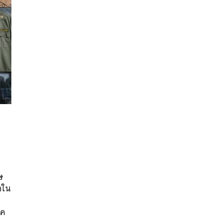
นหา
ษ
SHARE
TWEET
LINE
EMAIL
าใน
า
ุค