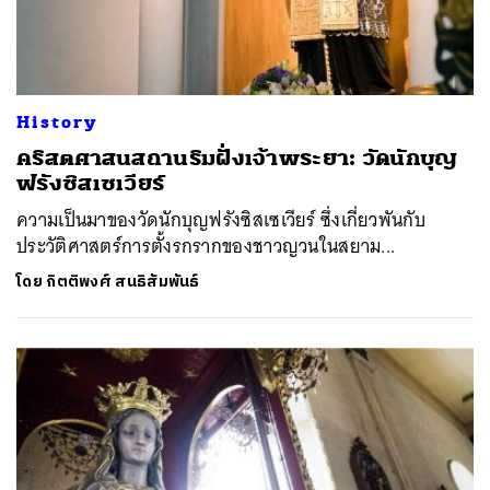
History
​คริสตศาสนสถานริมฝั่งเจ้าพระยา: วัดนักบุญ
ฟรังซิสเซเวียร์
ความเป็นมาของวัดนักบุญฟรังซิสเซเวียร์ ซึ่งเกี่ยวพันกับ
ประวัติศาสตร์การตั้งรกรากของชาวญวนในสยาม...
โดย
กิตติพงศ์ สนธิสัมพันธ์
ค้นหา
SHARE
TWEET
LINE
EMAIL