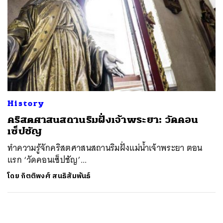
History
คริสตศาสนสถานริมฝั่งเจ้าพระยา: วัดคอน
เซ็ปชัญ
ทำความรู้จักคริสตศาสนสถานริมฝั่งแม่น้ำเจ้าพระยา ตอน
แรก ‘วัดคอนเซ็ปชัญ’...
โดย
กิตติพงศ์ สนธิสัมพันธ์