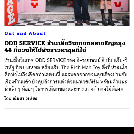
ค้นหา
SHARE
TWEET
LINE
EMAIL
Out and About
ODD SERVICE ร้านเสื้อวินเทจซอยเจริญกรุง
44 ที่ชวนให้ไปสับราวหาชุดที่ใช่
ร้านเสื้อวินเทจ ODD SERVICE ของ ลี-ชนกชนม์ ลี กับ แจ๊ป-วี
รณัฐ ทิพยมณฑล หรือแจ๊ป The Rich Man Toy สิ่งที่น่าสนใจ
คือทำไมถึงเลือกทำเลตรงนี้ และนอกจากชวนคุยเรื่องย่านกับ
เรื่องร้านแล้ว ยังคุยถึงการแต่งตัวแนวเวสเทิร์น พร้อมคำแนะ
นำเล็กๆ น้อยๆ ในการเลือกของและการแต่งตัว คงไม่ต้องง
โดย
ณัชชา วิเชียร