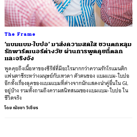
ค้นหา
SHARE
TWEET
LINE
EMAIL
The Frame
‘แบมแบม-ใบปอ’ มาส่งความสดใส ชวนตกหลุม
รักพาร์ตเนอร์ต่างวัย ผ่านการพูดคุยที่ตลก
และจริงจัง
พูดคุยถึงเนื้อหาของซีรีส์ที่มีอะไรมากกว่าความรักโรแมนติก
แฟนตาซีระหว่างมนุษย์กับเทวดา ตัวตนของ แบมแบม-ใบปอ
อีกทั้งเรื่องลุคของแบมแบมที่ต่างจากนักแสดงนำคู่อื่นใน GL
อยู่บ้าง รวมทั้งถามถึงความสนิทสนมของแบมแบม-ใบปอ ใน
ชีวิตจริง
โดย
ณัชชา วิเชียร