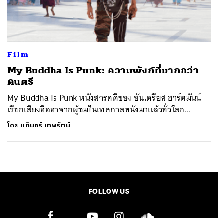
ค้นหา
SHARE
TWEET
LINE
EMAIL
Film
My Buddha Is Punk: ความพังก์ที่มากกว่า
ดนตรี
My Buddha Is Punk หนังสารคดีของ อันเดรียส ฮาร์ตมันน์
เรียกเสียงฮือฮาจากผู้ชมในเทศกาลหนังมาแล้วทั่วโลก...
โดย
บดินทร์ เทพรัตน์
FOLLOW US