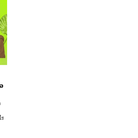
นหา
่อ
SHARE
TWEET
LINE
EMAIL
า
ไร