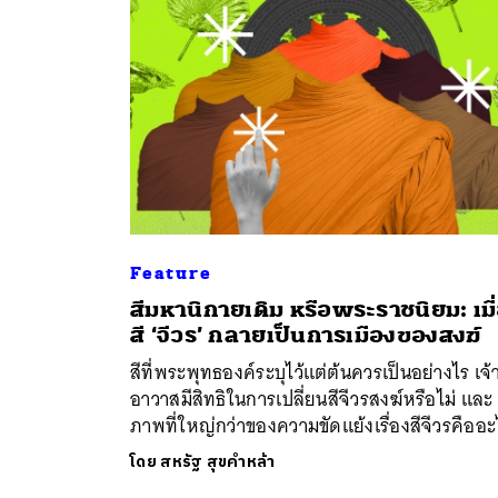
Feature
ค้
สีมหานิกายเดิม หรือพระราชนิยม: เมื
สี ‘จีวร’ กลายเป็นการเมืองของสงฆ์
สีที่พระพุทธองค์ระบุไว้แต่ต้นควรเป็นอย่างไร เจ้
อาวาสมีสิทธิในการเปลี่ยนสีจีวรสงฆ์หรือไม่ และ
ภาพที่ใหญ่กว่าของความขัดแย้งเรื่องสีจีวรคืออะ
โดย
สหรัฐ สุขคำหล้า