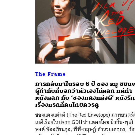
The Frame
การกลับมาในรอบ 6 ปี ของ หมู ชยน
ผู้กำกับที่บอกว่าตัวเองไม่ตลก แต่ทำ
หนังตลก กับ ‘ซองแดงแต่งผี’ หนังรีเ
ค้
เรื่องแรกที่คนไทยควรดู
ซองแดงแต่งผี (The Red Envelope) ภาพยนตร์
เมดีเรื่องใหม่จาก GDH นำแสดงโดย บิวกิ้น-พุฒิ
พงศ์ อัสสรัตนกุล, พีพี-กฤษฏ์ อำนวยเดชกร, ก้