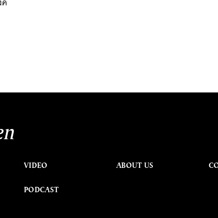
งค์
en
VIDEO
ABOUT US
C
PODCAST