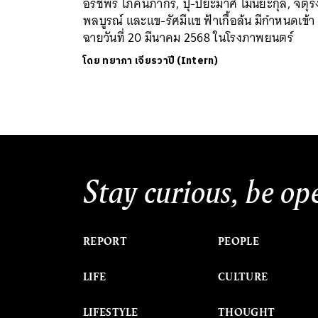
อรัชพร โภคินภากร, ปุ๊-ปิยะมาศ โมนยะกุล, จตุร
พลบูรณ​์ และแข-รัศมีแข ฟ้าเกื้อล้น มีกำหนดเข้า
ฉายวันที่ 20 มีนาคม 2568 ในโรงภาพยนตร์
โดย
ทยาภา เจียรวาปี (Intern)
Stay curious, be op
REPORT
PEOPLE
LIFE
CULTURE
LIFESTYLE
THOUGHT