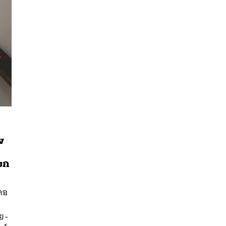
พ
มก
นหา
SHARE
TWEET
LINE
EMAIL
คอ
อย-