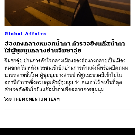
ค้นหา
SHARE
TWEET
LINE
EMAIL
Global Affairs
ฮ่องกงกลางหมอกน้ำตา ตำรวจยิงแก๊สน้ำตา
ใส่ผู้ชุมนุมกลางย่านจิมซาจุ่ย
จิมซาจุ่ย ย่านการค้าใจกลางเมืองของฮ่องกงกลายเป็นเมือง
หมอกควัน หลังมวลชนเข้ายึดย่านการค้าแห่งนี้พร้อมปิดถนน
นานหลายชั่วโมง ผู้ชุมนุมบางส่วนปาอิฐและขวดสีเข้าไปใน
สถานีตำรวจซึ่งควบคุมตัวผู้ชุมนุม 44 คนเอาไว้ จนในที่สุด
ตำรวจตัดสินใจยิงแก๊สน้ำตาเพื่อสลายการชุมนุม
โดย
THE MOMENTUM TEAM