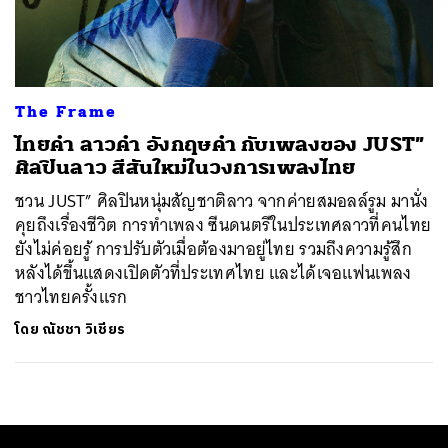
ค้นหา
SHARE
TWEET
LINE
EMAIL
The Frame
ไทยคำ ลาวคำ อังกฤษคำ กับเพลงของ JUST”
ศิลปินลาว สีสันใหม่ในวงการเพลงไทย
ชวน JUST” ศิลปินหนุ่มสัญชาติลาว จากค่ายสมอลล์รูม มานั่ง
คุยถึงเรื่องชีวิต การทำเพลง ซีนดนตรีในประเทศลาวที่คนไทย
ยังไม่ค่อยรู้ การปรับตัวเมื่อต้องมาอยู่ไทย รวมถึงความรู้สึก
หลังได้ขึ้นแสดงเปิดตัวที่ประเทศไทย และได้เจอแฟนเพลง
ชาวไทยครั้งแรก
โดย
ณัชชา วิเชียร