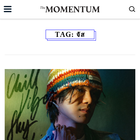
TAG:
จัส