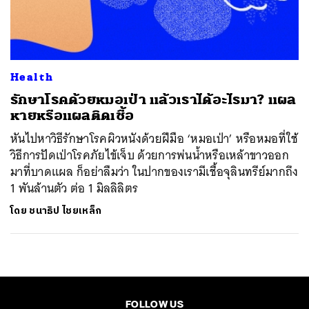
ค้นหา
SHARE
TWEET
LINE
EMAIL
Health
รักษาโรคด้วยหมอเป่า แล้วเราได้อะไรมา? แผล
หายหรือแผลติดเชื้อ
หันไปหาวิธีรักษาโรคผิวหนังด้วยฝีมือ ‘หมอเป่า’ หรือหมอที่ใช้
วิธีการปัดเป่าโรคภัยไข้เจ็บ ด้วยการพ่นน้ำหรือเหล้าขาวออก
มาที่บาดแผล ก็อย่าลืมว่า ในปากของเรามีเชื้อจุลินทรีย์มากถึง
1 พันล้านตัว ต่อ 1 มิลลิลิตร
โดย
ชนาธิป ไชยเหล็ก
FOLLOW US