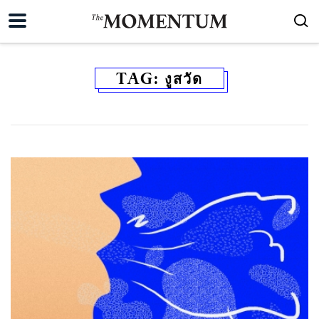
TAG:
งูสวัด