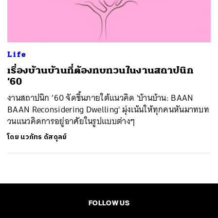
ค้นหา
SHARE
TWEET
LINE
EMAIL
Life
เรื่องบ้านบ้านที่ต้องทบทวนในงานสถาปนิก
’60
งานสถาปนิก ’60 จัดขึ้นภายใต้แนวคิด 'บ้านบ้าน: BAAN
BAAN Reconsidering Dwelling' มุ่งเน้นให้ทุกคนหันมาทบท
วนแนวคิดการอยู่อาศัยในรูปแบบต่างๆ
โดย
นวภัทร ดัสดุลย์
FOLLOW US