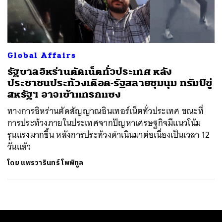
ค้นหา
SHARE
TWEET
LINE
EMAIL
Global Affairs
รัฐบาลอิหร่านตัดเน็ตทั่วประเทศ หลัง
ประชาชนประท้วงเดือด-รัฐสลายชุมนุม ทรัมป์ขู่
สหรัฐฯ อาจเข้าแทรกแซง
ทางการอิหร่านตัดสัญญาณอินเทอร์เน็ตทั่วประเทศ ขณะที่
การประท้วงภายในประเทศจากปัญหาเศรษฐกิจมีแนวโน้ม
รุนแรงมากขึ้น หลังการประท้วงดำเนินมาต่อเนื่องเป็นเวลา 12
วันแล้ว
โดย
แพรวารินทร์ โพพิทูล