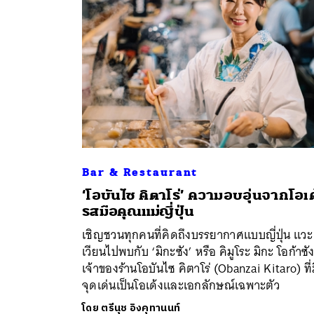
Bar & Restaurant
‘โอบันไซ คิตาโร่’ ความอบอุ่นจากโอเด
ค้
รสมือคุณแม่ญี่ปุ่น
เชิญชวนทุกคนที่คิดถึงบรรยากาศแบบญี่ปุ่น แวะ
เวียนไปพบกับ ‘มิกะซัง’ หรือ คิมูโระ มิกะ โอก้าซั
เจ้าของร้านโอบันไซ คิตาโร่ (Obanzai Kitaro) ที่
จุดเด่นเป็นโอเด้งและเอกลักษณ์เฉพาะตัว
โดย
ตรีนุช อิงคุทานนท์