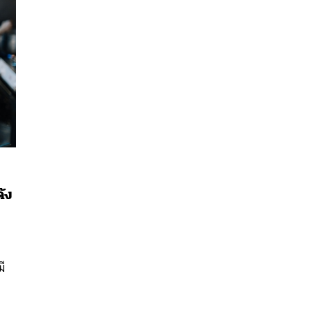
้ง
นหา
SHARE
TWEET
LINE
EMAIL
ง
มี